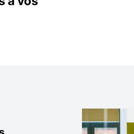
s à vos
s