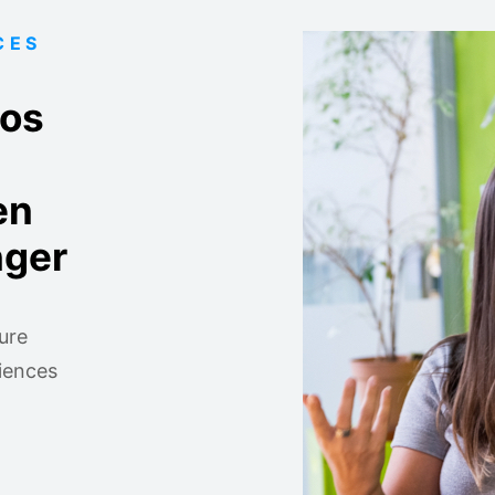
CES
vos
en
nger
ure
riences