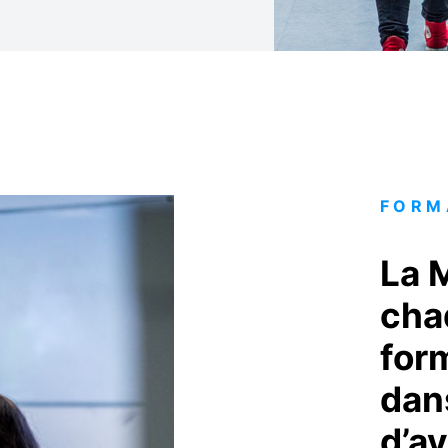
FORM
La 
cha
for
dan
d’av