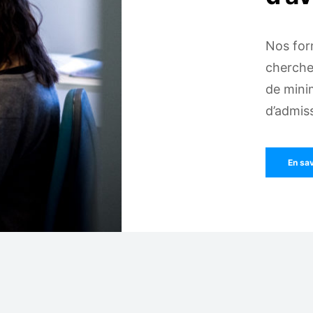
Nos for
chercheu
de mini
d’admiss
En sav