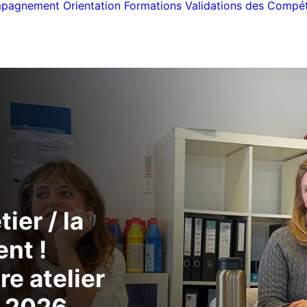
pagnement
Orientation
Formations
Validations des Compé
ier / la
nt !
e atelier