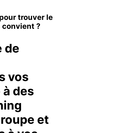
pour trouver le
s convient ?
e de
s vos
 à des
hing
groupe et