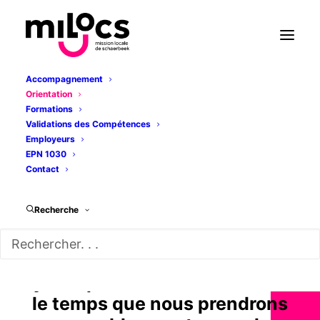
Accompagnement
Orientation
Formations
Validations des Compétences
GROUPE DORIENTATION
Employeurs
EPN 1030
Le groupe d’orientation
Contact
professionnelle
Recherche
Vous cherchez votre voie
professionnelle ? Participez à
notre atelier d’orientation pour
y voir plus clair. 2 mois : c’est
le temps que nous prendrons